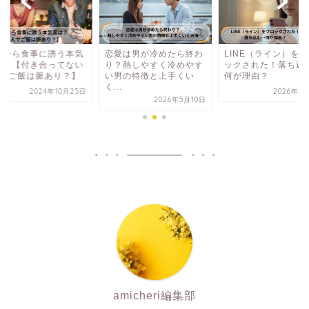
性から食事に誘う本気
恋愛は男が冷めたら終わ
LINE（ライン）を
は？【付き合ってない
り？熱しやすく冷めやす
ックされた！落ち込
人でご飯は脈あり？】
い男の特徴と上手くい
何が理由？
く...
2024年10月25日
2026年3
2026年5月10日
amicheri編集部