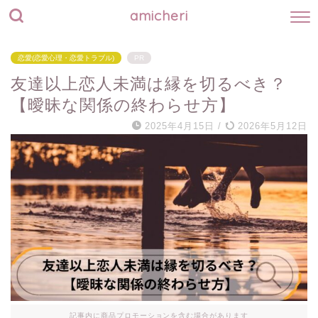
amicheri
恋愛(恋愛心理・恋愛トラブル)
PR
友達以上恋人未満は縁を切るべき？
【曖昧な関係の終わらせ方】
2025年4月15日
/
2026年5月12日
記事内に商品プロモーションを含む場合があります