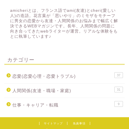
amicheriとは、フランス語でami(友達)とcheri(愛しい
人)の造語。花言葉が「思いやり」のミモザをモチーフ
に男女の恋愛から友達・人間関係のお悩みまで幅広く解
決できるWEBマガジンです。長年、人間関係の問題に
向き合ってきたwebライターが運営。リアルな体験をも
とに執筆しています♪
カテゴリー
37
恋愛(恋愛心理・恋愛トラブル)
31
人間関係(友達・職場・家庭)
9
仕事・キャリア・転職
サイトマップ
免責事項