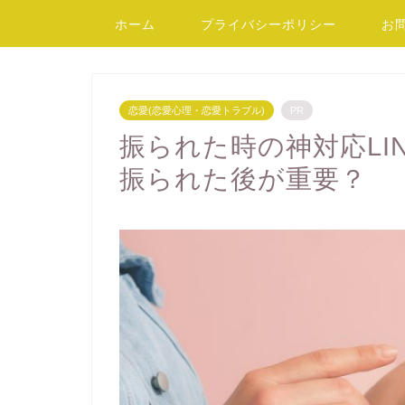
ホーム
プライバシーポリシー
お
恋愛(恋愛心理・恋愛トラブル)
PR
振られた時の神対応LI
振られた後が重要？