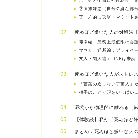
①自分と価値観や性格が「
②同族嫌悪（自分の嫌な部
③一方的に攻撃・マウント
死ぬほど嫌いな人の対処法
職場編：業務上最低限の会
ママ友・近所編：プライベ
友人・知人編：LINEは未
死ぬほど嫌いな人がストレ
「言葉の通じない宇宙人」
相手のことで頭をいっぱい
環境から物理的に離れる（
【体験談】私が「死ぬほど
まとめ：死ぬほど嫌いな人