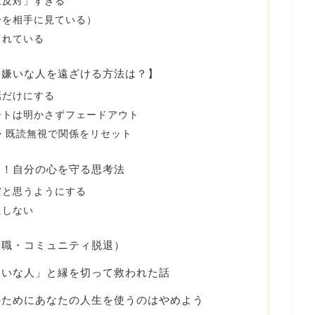
正反対」すぎる
分を相手に見ている）
されている
【嫌いな人を遠ざける方法は？】
話だけにする
ートは明かさずフェードアウト
読・既読無視で関係をリセット
ス！自分の心を守る思考法
だと思うようにする
にしない
転職・コミュニティ脱退）
嫌いな人」と縁を切って救われた話
のためにあなたの人生を使うのはやめよう