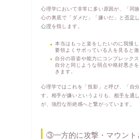
心理学において非常に多い原因が、「同
心の奥底で「ダメだ」「嫌いだ」と
否定
心理
を指します。
本当はもっと楽をしたいのに我慢
要領よくサボっている人を見ると
自分の容姿や能力にコンプレック
自分と同じような弱点や格好悪さ
きます。
心理学ではこれを「投影」と呼び、「自
す。相手が嫌いというよりも、
相手を通
が、強烈な拒絶感へと繋がっています。
③一方的に攻撃・マウント