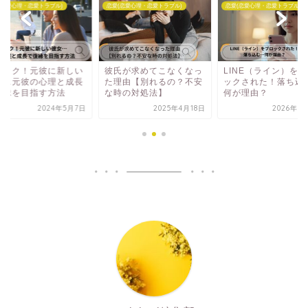
(恋愛心理・恋愛トラブル)
恋愛(恋愛心理・恋愛トラブル)
恋愛(恋愛心理・恋愛トラブル)
ョック！元彼に新しい
彼氏が求めてこなくなっ
LINE（ライン）を
女…元彼の心理と成長
た理由【別れるの？不安
ックされた！落ち込
復縁を目指す方法
な時の対処法】
何が理由？
2024年5月7日
2025年4月18日
2026年3