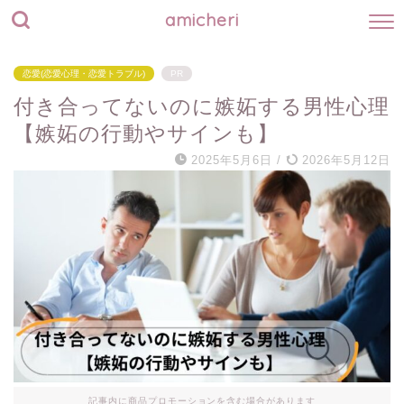
amicheri
恋愛(恋愛心理・恋愛トラブル)
PR
付き合ってないのに嫉妬する男性心理
【嫉妬の行動やサインも】
2025年5月6日
/
2026年5月12日
記事内に商品プロモーションを含む場合があります