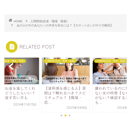
HOME
人間関係(友達・職場・家庭)
あの人の今のあなたへの本音を知るには？【タロット占いのやり方解説】
RELATED POST
関係(友達・職場・家庭)
人間関係(友達・職場・家庭)
人間関係(友達・職場・家庭)
達がお金を返してくれ
【違和感を感じる人】原
嫌われているのに気
い…どうしたらいい？
因は？離れるべき？スピ
ない女の特徴【なぜ
済を促す言い方も
リチュアル？【職場・
がない？確認する方
恋...
も...
2024年11月15日
2025年9月8日
2024年9