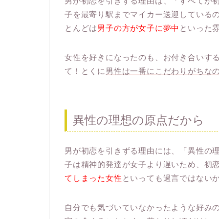
男が初恋を引きずる理由は、「すべてが
子を最寄り駅までマイカー送迎している
とんどは
男子の方が女子に夢中
といった
女性を好きになったのも、お付き合いす
て！とくに
男性は一番にこだわりがちな
異性の理想の原点だから
男が初恋を引きずる理由には、「異性の
子は精神的発達が女子より遅いため、初
てしまった女性
といっても過言ではない
自分でも気づいていなかったような好み