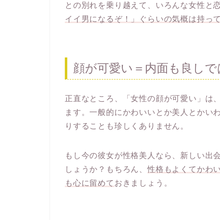
との別れを乗り越えて、いろんな女性と
イイ男になるぞ！」ぐらいの気概は持っ
顔が可愛い＝内面も良しで
正直なところ、「女性の顔が可愛い」は
ます。一般的にかわいいとか美人とかい
りすることも珍しくありません。
もし今の彼女が性格美人なら、新しい出
しょうか？もちろん、
性格もよくてかわ
も心に留めて
おきましょう。