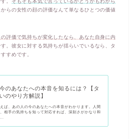
です。
そもそも本気で言っているかどうかもわから
達からの女性の顔の評価なんて単なるひとつの価値
人の評価で気持ちが変化したなら、あなた自身に内
です。彼女に対する気持ちが揺らいでいるなら、タ
おすすめです。
今のあなたへの本音を知るには？【タ
いのやり方解説】
占えば、あの人の今のあなたへの本音がわかります。人間
は、相手の気持ちを知って対応すれば、深刻さがかなり和
..