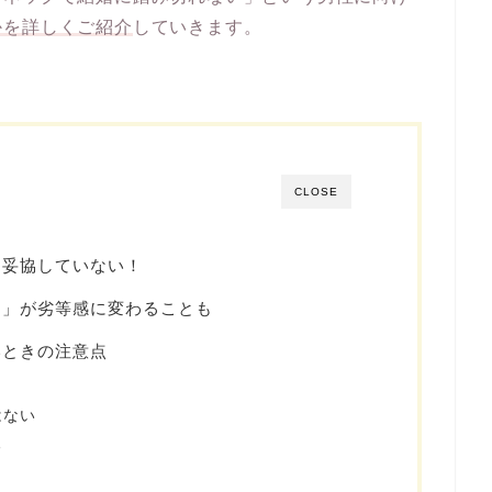
かを詳しくご紹介
していきます。
CLOSE
と妥協していない！
き」が劣等感に変わることも
いときの注意点
はない
る
う