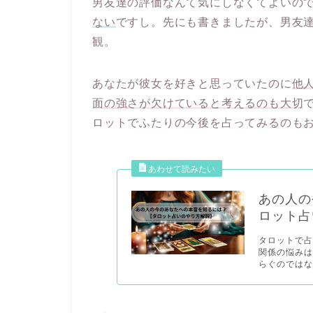
男友達の評価なんて気にしなくてよいの
ない
ですし。先にも書きましたが、男友
観。
あなたが彼女を好きと思っていたのに
他
面の強さが欠けていると考えるのも大切
ロットでふたりの今後を占ってみるのも
あの人の
ロット占
タロットで
関係の悩み
らぐのではな.