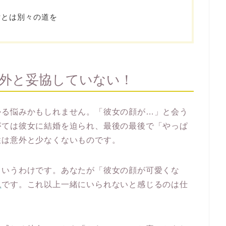
女とは別々の道を
外と妥協していない！
かる悩みかもしれません。「彼女の顔が…」と会う
がては彼女に結婚を迫られ、最後の最後で「やっぱ
性は意外と少なくないものです。
というわけです。あなたが「彼女の顔が可愛くな
観
です。これ以上一緒にいられないと感じるのは仕